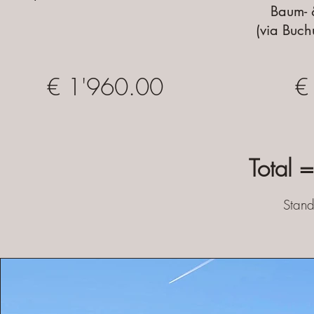
Baum- 
(via Buc
€ 1'960.00
€
Total 
Stand