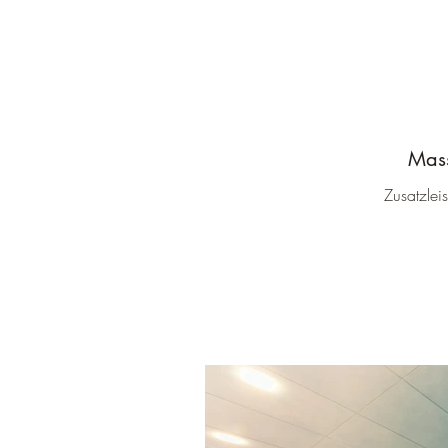
Mas
Zusatzlei