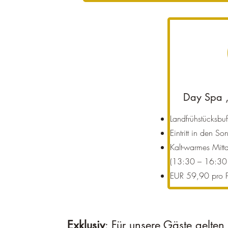
Day Spa 
Landfrühstücksbu
Eintritt in den S
Kalt-warmes Mitt
(13:30 – 16:30 
EUR 59,90 pro P
Exklusiv
: Für unsere Gäste gelte