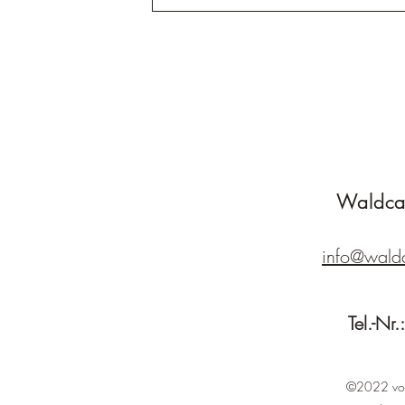
Waldca
info@waldc
Tel.-Nr.
©2022 von